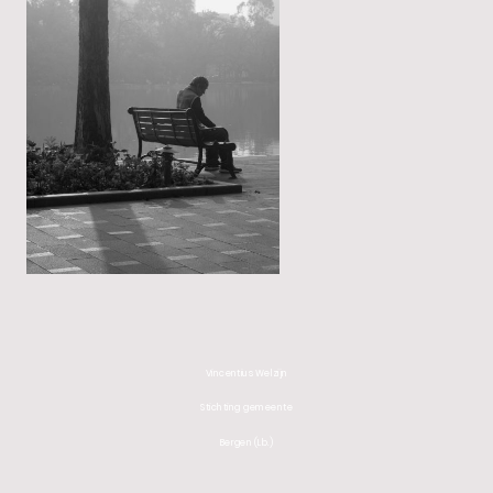
Vincentius Welzijn
Stichting gemeente
Bergen (Lb.)