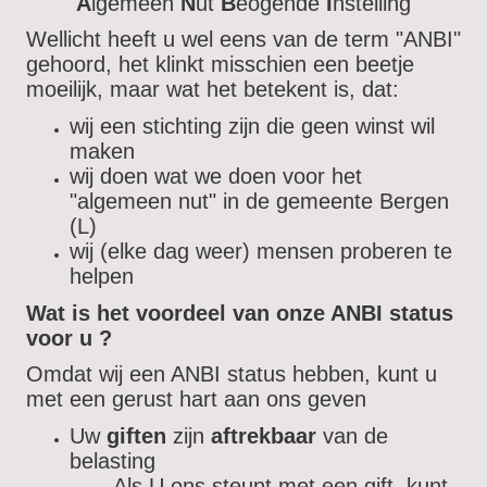
A
lgemeen
N
ut
B
eogende
I
nstelling
Wellicht heeft u wel eens van de term "ANBI"
gehoord, het klinkt misschien een beetje
moeilijk, maar wat het betekent is, dat:
wij een stichting zijn die geen winst wil
maken
wij doen wat we doen voor het
"algemeen nut" in de gemeente Bergen
(L)
wij (elke dag weer) mensen proberen te
helpen
Wat is het voordeel van onze ANBI status
voor u ?
Omdat wij een ANBI status hebben, kunt u
met een gerust hart aan ons geven
Uw
giften
zijn
aftrekbaar
van de
belasting
Als U ons steunt met een gift, kunt