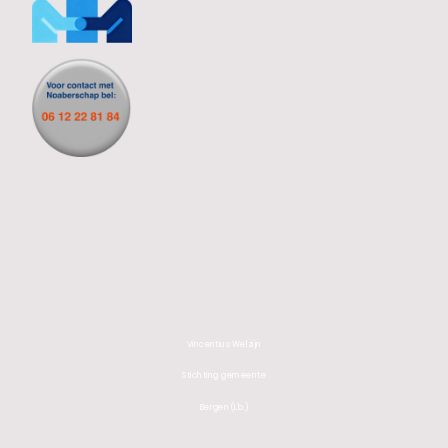
Vincentius Welzijn
Stichting gemeente
Bergen (Lb.)