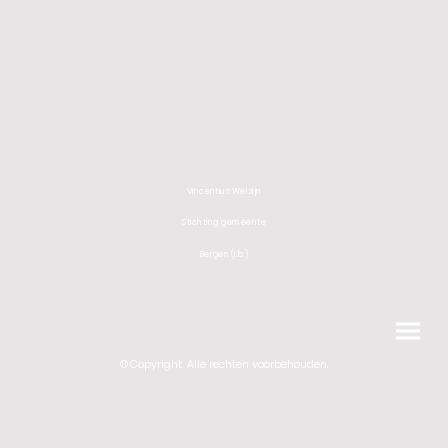
Vincentius Welzijn
Stichting gemeente
Bergen (Lb.)
©Copyright. Alle rechten voorbehouden.