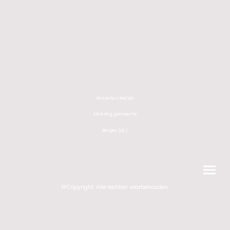
Vincentius Welzijn
Stichting gemeente
Bergen (Lb.)
©Copyright. Alle rechten voorbehouden.